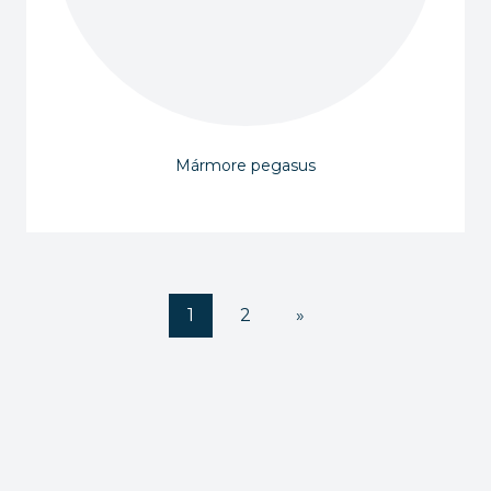
Mármore pegasus
1
2
»