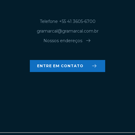
Telefone +55 41 3605-6700
gramarcal@gramarcal.com.br
arrow_right_alt
Nossos endereços
arrow_right_alt
ENTRE EM CONTATO