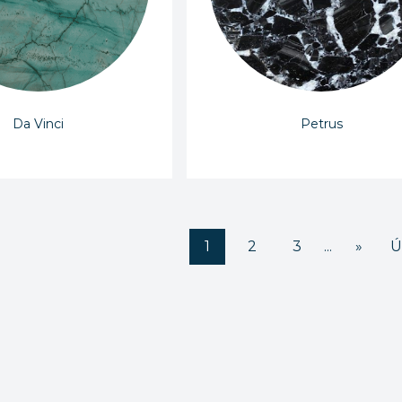
Da Vinci
Petrus
1
2
3
...
»
Ú