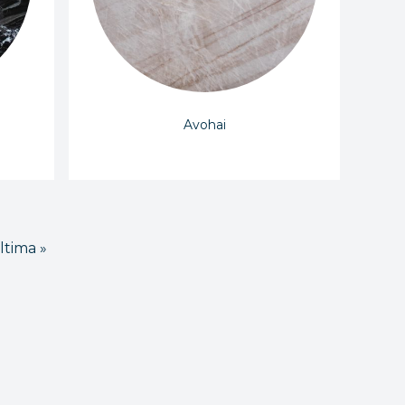
Avohai
ltima »