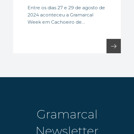
Entre os dias 27 e 29 de agosto de
2024 aconteceu a Gramarcal
Week em Cachoeiro de
Itapemirim (ES)! Recebemos
parceiros,...
arrow_right_alt
Gramarcal
Newsletter