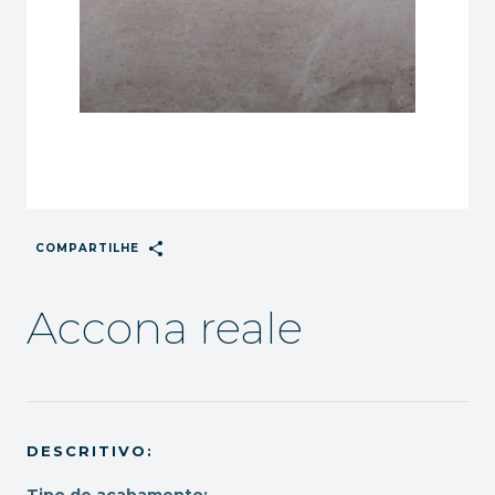
share
COMPARTILHE
Accona reale
DESCRITIVO:
Tipo de acabamento: