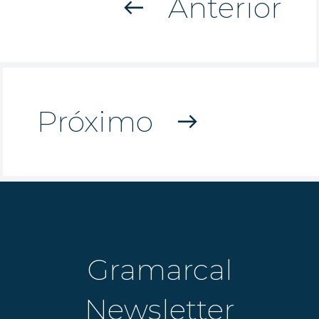
Anterior
west
Próximo
east
Gramarcal
Newsletter