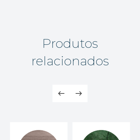
Produtos
relacionados
west
east