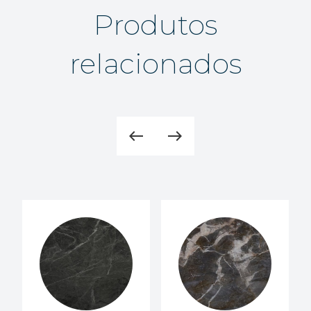
Produtos
relacionados
west
east