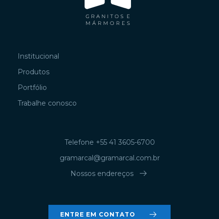
Institucional
Produtos
Portfólio
Trabalhe conosco
Telefone +55 41 3605-6700
gramarcal@gramarcal.com.br
arrow_right_alt
Nossos endereços
arrow_right_alt
ENTRE EM CONTATO