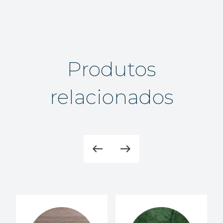
Produtos
relacionados
west
east