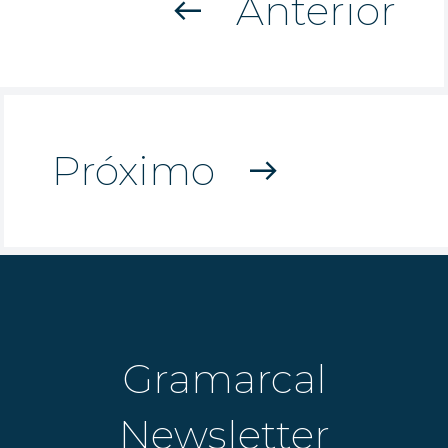
Anterior
west
Próximo
east
Gramarcal
Newsletter