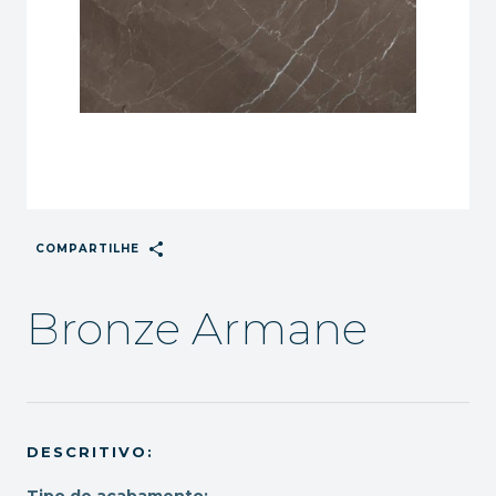
share
COMPARTILHE
Bronze Armane
DESCRITIVO:
Tipo de acabamento: