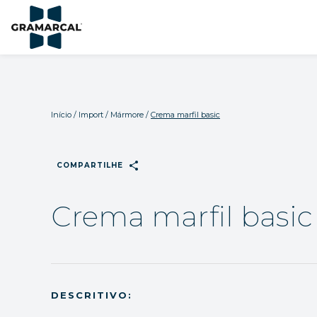
Início
/
Import
/
Mármore
/
Crema marfil basic
share
COMPARTILHE
Crema marfil basic
DESCRITIVO: