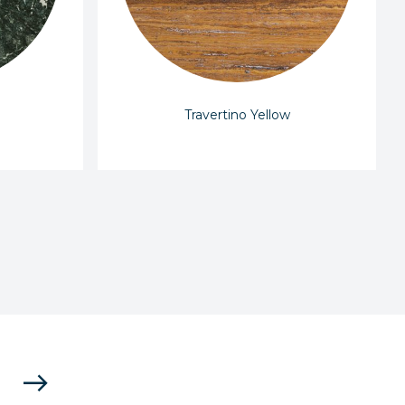
Travertino Yellow
east