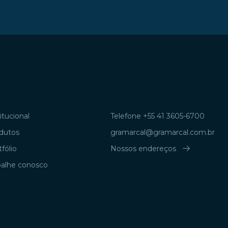
itucional
Telefone +55 41 3605-6700
dutos
gramarcal@gramarcal.com.br
arrow_right_alt
fólio
Nossos endereços
balhe conosco