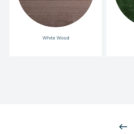
White Wood
west