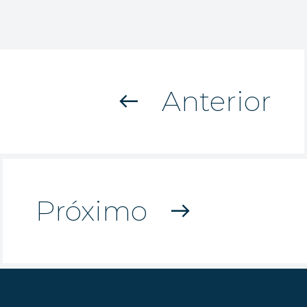
Anterior
west
Próximo
east