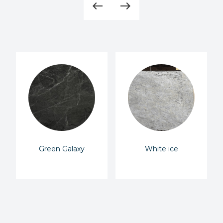
west
east
Green Galaxy
White ice