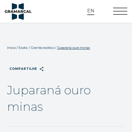
EN
Início
/
Exotic
/
Granito exótico
/
Juparaná ouro minas
share
COMPARTILHE
Juparaná ouro
minas