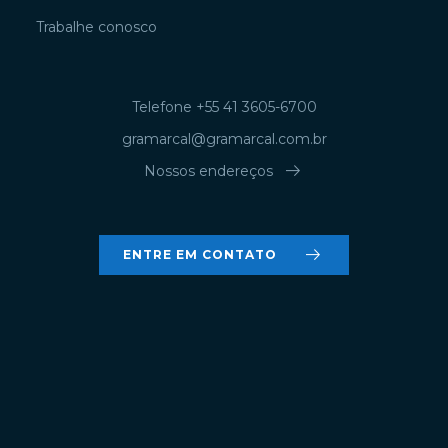
Trabalhe conosco
Telefone +55 41 3605-6700
gramarcal@gramarcal.com.br
arrow_right_alt
Nossos endereços
arrow_right_alt
ENTRE EM CONTATO