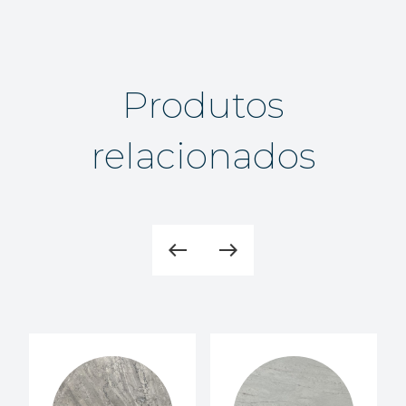
Produtos
relacionados
west
east