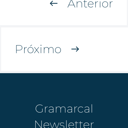
Anterior
west
Próximo
east
Gramarcal
Newsletter