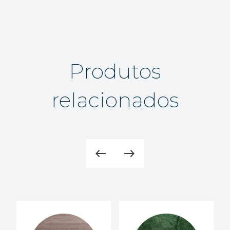
Produtos
relacionados
west
east