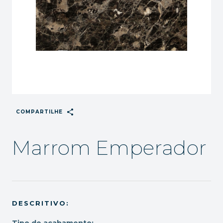
share
COMPARTILHE
Marrom Emperador
DESCRITIVO:
Tipo de acabamento: