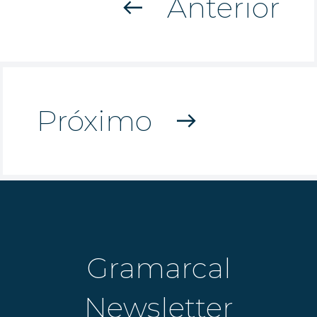
Anterior
west
Próximo
east
Gramarcal
Newsletter