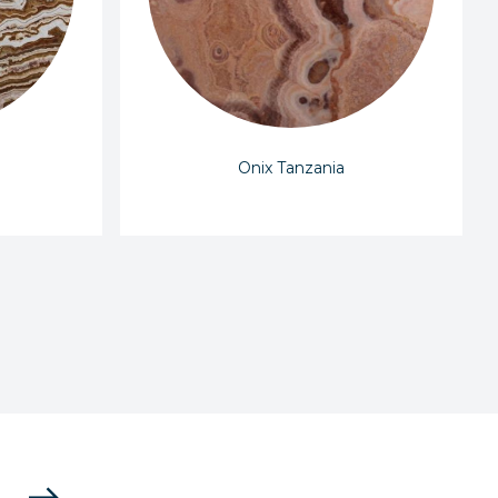
Onix Tanzania
east