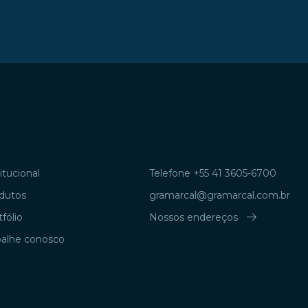
itucional
Telefone +55 41 3605-6700
dutos
gramarcal@gramarcal.com.br
arrow_right_alt
fólio
Nossos endereços
balhe conosco