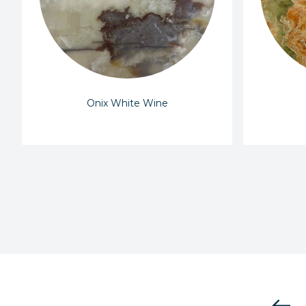
Onix White Wine
west