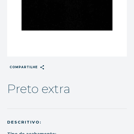
share
COMPARTILHE
Preto extra
DESCRITIVO:
Tipo de acabamento: