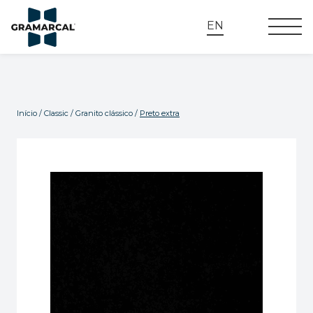
EN
Início
/
Classic
/
Granito clássico
/
Preto extra