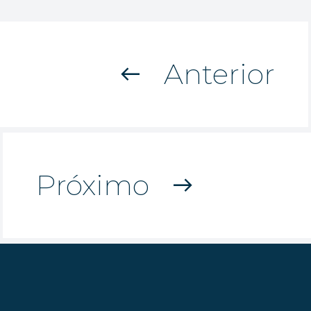
Anterior
west
Próximo
east