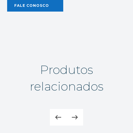
FALE CONOSCO
Produtos
relacionados
west
east