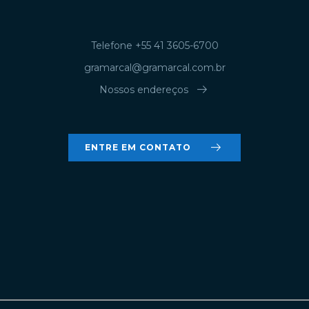
Telefone +55 41 3605-6700
gramarcal@gramarcal.com.br
arrow_right_alt
Nossos endereços
arrow_right_alt
ENTRE EM CONTATO