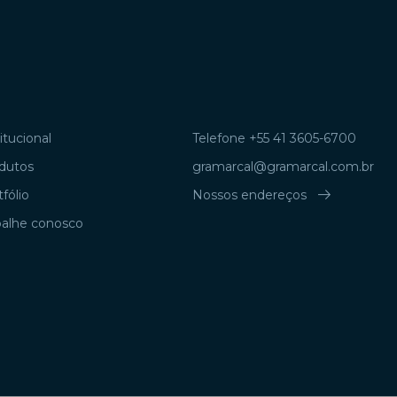
itucional
Telefone +55 41 3605-6700
dutos
gramarcal@gramarcal.com.br
arrow_right_alt
fólio
Nossos endereços
balhe conosco