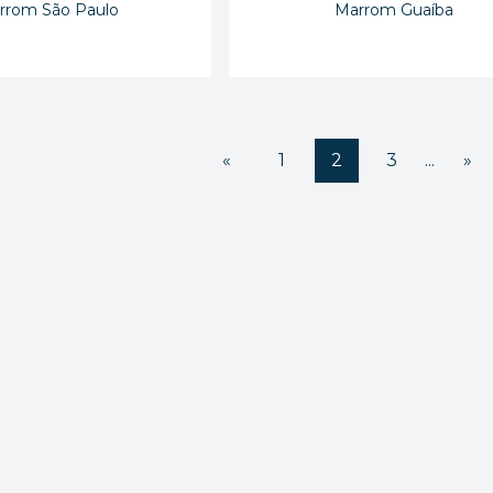
rrom São Paulo
Marrom Guaíba
«
1
2
3
...
»