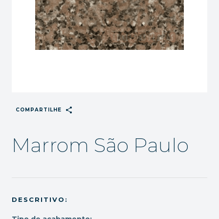
share
COMPARTILHE
Marrom São Paulo
DESCRITIVO:
Tipo de acabamento: