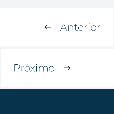
Anterior
west
Próximo
east