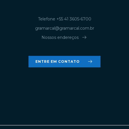
Telefone +55 41 3605-6700
gramarcal@gramarcal.com.br
arrow_right_alt
Nossos endereços
arrow_right_alt
ENTRE EM CONTATO