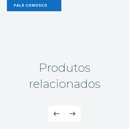
FALE CONOSCO
Produtos
relacionados
west
east