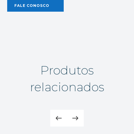
FALE CONOSCO
Produtos
relacionados
west
east