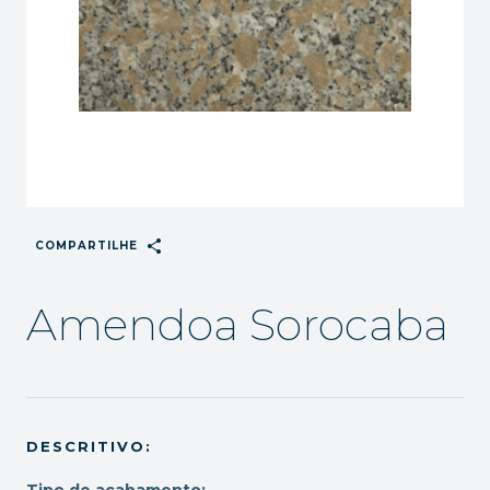
share
COMPARTILHE
Amendoa Sorocaba
DESCRITIVO:
Tipo de acabamento: