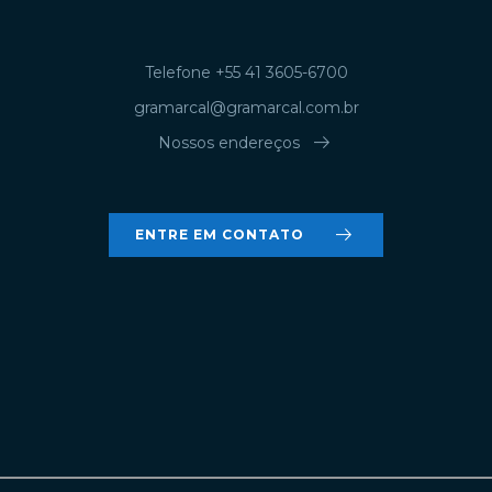
Telefone +55 41 3605-6700
gramarcal@gramarcal.com.br
arrow_right_alt
Nossos endereços
arrow_right_alt
ENTRE EM CONTATO