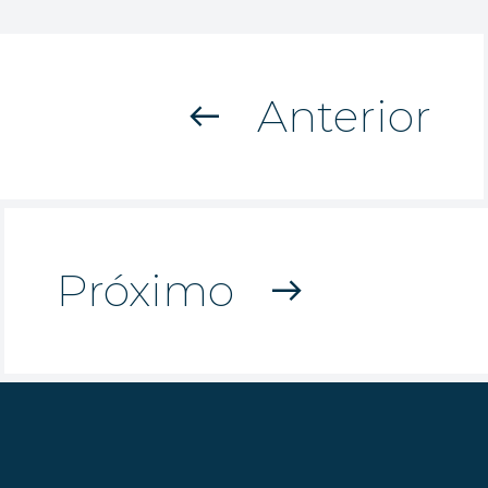
Anterior
west
Próximo
east