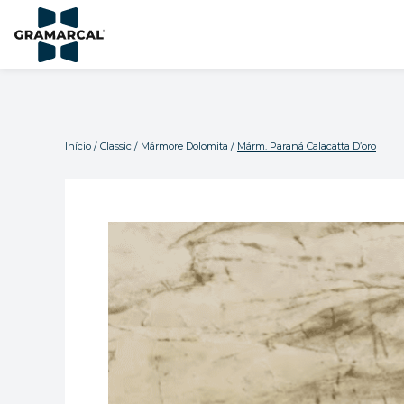
Início
/
Classic
/
Mármore Dolomita
/
Márm. Paraná Calacatta D’oro