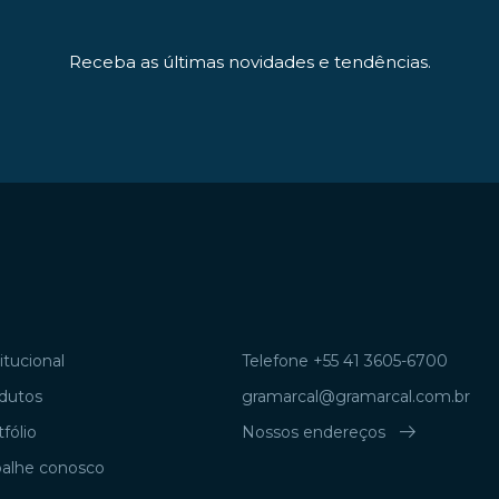
Receba as últimas novidades e tendências.
itucional
Telefone +55 41 3605-6700
dutos
gramarcal@gramarcal.com.br
arrow_right_alt
fólio
Nossos endereços
balhe conosco