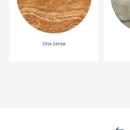
Onix Sentai
west