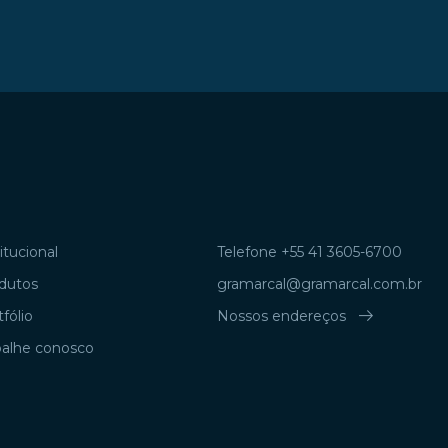
itucional
Telefone +55 41 3605-6700
dutos
gramarcal@gramarcal.com.br
arrow_right_alt
fólio
Nossos endereços
balhe conosco