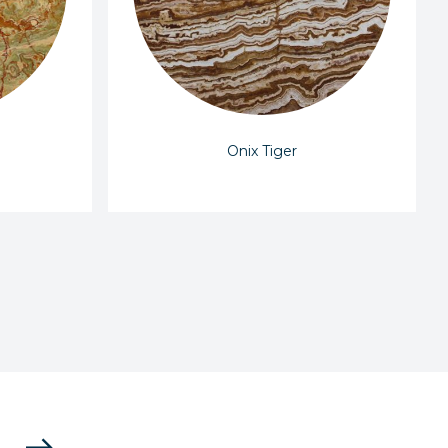
Onix Tiger
east